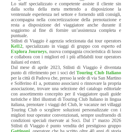
Lo staff specializzato e competente assiste il cliente sin
dalla scelta della meta mettendo a disposizione la
ventennale esperienza nel settore e fornendo utili consigli,
accompagna nella concretizzazione della prenotazione e
resta a disposizione del viaggiatore anche durante il
soggiorno al fine di fornire un’assistenza completa e
puntuale.
Stilisti di Viaggio è agenzia selezionata dai tour operators
Kel12
, specializzato in viaggi di gruppo con esperto ed
Explora Journeys
, nuova compagnia crocieristica di lusso
e collabora con i migliori ed i più affidabili tour operators
italiani ed esteri.
Dal mese di aprile 2023, Stilisti di Viaggio è diventata
punto di riferimento per i soci del
Touring Club Italiano
per la città di Padova che, presso la sede di via San Martino
e Solferino 41 a, potranno associarsi o rinnovare la propria
associazione, trovare una selezione del catalogo editoriale
con assortimento concepito per il viaggiatore quali guide
turistiche e libri illustrati di Touring Club Italiano in lingua
italiana, prenotare i viaggi del Club, le vacanze nei villaggi
Touring Club o scegliere soluzioni personalizzate con i
migliori tour operator convenzionati, sempre usufruendo di
condizioni speciali riservate ai Soci. Dal 1° marzo 2026
Stilisti di Viaggio è punto vendita del prestigioso gruppo
Gattinoni
, operatore che ha scritto oltre 40 anni di storia