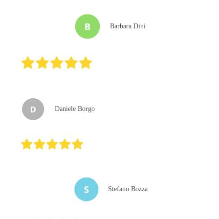
Barbara Dini
Daniele Borgo
Stefano Bozza